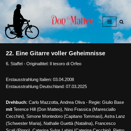
Zum
Inhalt
springen
22. Eine Gitarre voller Geheimnisse
6. Staffel - Originaltitel: Il tesoro di Orfeo
Erstausstrahlung Italien: 03.04.2008
Erstausstrahlung Deutschland: 07.03.2025
Drehbuch:
Carlo Mazzotta, Andrea Oliva - Regie: Giulio Base
mit
Terence Hill (Don Matteo), Nino Frassica (Maresciallo
Cecchini), Simone Montedoro (Capitano Tommasi), Astra Lanz
(Schwester Maria), Nathalie Guettà (Natalina), Francesco
Scali (Pippo), Caterina Sylos Labini (Caterina Cecchini), Pietro