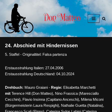
Zum
Inhalt
springen
24. Abschied mit Hindernissen
5. Staffel - Originaltitel: Falsa partenza
Erstausstrahlung Italien: 27.04.2006
Erstausstrahlung Deutschland: 04.10.2024
Drehbuch:
Mauro Graiani -
Regie:
Elisabetta Marchetti
mit
Terence Hill (Don Matteo), Nino Frassica (Maresciallo
Cecchini), Flavio Insinna (Capitano Anceschi), Milena Miconi
(Bürgermeisterin Laura Respighi), Nathalie Guetta (Natalina),
Francesco Scali (Pippo), Caterina Sylos Labini (Caterina