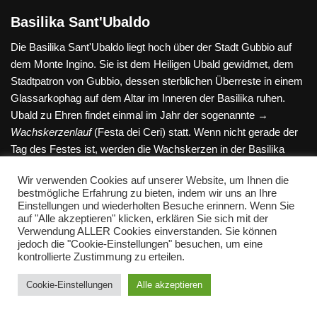
Basilika Sant'Ubaldo
Die Basilika Sant'Ubaldo liegt hoch über der Stadt Gubbio auf
dem Monte Ingino. Sie ist dem Heiligen Ubald gewidmet, dem
Stadtpatron von Gubbio, dessen sterblichen Überreste in einem
Glassarkophag auf dem Altar im Inneren der Basilika ruhen.
Ubald zu Ehren findet einmal im Jahr der sogenannte →
Wachskerzenlauf
(Festa dei Ceri) statt. Wenn nicht gerade der
Tag des Festes ist, werden die Wachskerzen in der Basilika
aufbewahrt. Die Basilika ist nicht nur zu Fuß zu erreichen,
Wir verwenden Cookies auf unserer Website, um Ihnen die
sondern auch über die „Funivia Colle Eletto“, einer Art Seilbahn,
bestmögliche Erfahrung zu bieten, indem wir uns an Ihre
die aus Gondeln besteht, die einem Käfig gleichen, in denen
Einstellungen und wiederholten Besuche erinnern. Wenn Sie
man stehend reisen muss. Die Bodenstation dieser Seilbahn
auf "Alle akzeptieren" klicken, erklären Sie sich mit der
Verwendung ALLER Cookies einverstanden. Sie können
befindet sich Nahe der Kirche San Marziale (Flagge 9). Drehort
jedoch die "Cookie-Einstellungen" besuchen, um eine
war die Basilika natürlich auch. In der Episode „Der Reisebus“
kontrollierte Zustimmung zu erteilen.
hält der Bus mit den Touristen auf dem Platz vor der Kirche und
in „Geister der Vergangenheit“ spricht Don Matteo dort mit der
Cookie-Einstellungen
Alle akzeptieren
Täterin, die am Ende des Gesprächs von der Carabinieri