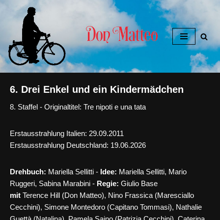
Zum
Inhalt
springen
6. Drei Enkel und ein Kindermädchen
8. Staffel - Originaltitel: Tre nipoti e una tata
Erstausstrahlung Italien: 29.09.2011
Erstausstrahlung Deutschland: 19.06.2026
Drehbuch:
Mariella Sellitti -
Idee:
Mariella Sellitti, Mario
Ruggeri, Sabina Marabini -
Regie:
Giulio Base
mit
Terence Hill (Don Matteo), Nino Frassica (Maresciallo
Cecchini), Simone Montedoro (Capitano Tommasi), Nathalie
Guettà (Natalina), Pamela Saino (Patrizia Cecchini), Caterina