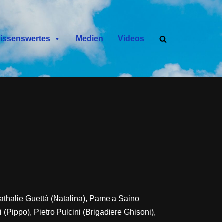
issenswertes
Medien
Videos
athalie Guettà (Natalina), Pamela Saino
(Pippo), Pietro Pulcini (Brigadiere Ghisoni),