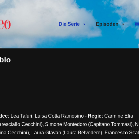
Die Serie
Episoden
W
bio
Idee:
Lea Tafuri, Luisa Cotta Ramosino -
Regie:
Carmine Elia
aresciallo Cecchini), Simone Montedoro (Capitano Tommasi), N
rina Cecchini), Laura Glavan (Laura Belvedere), Francesco Scali 